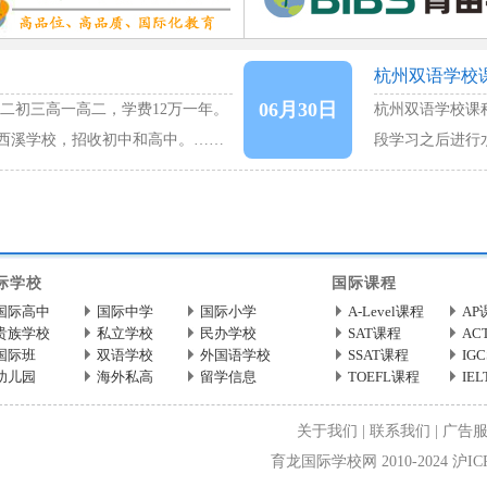
杭州双语学校
06月30日
二初三高一高二，学费12万一年。
杭州双语学校课
西溪学校，招收初中和高中。……
段学习之后进行
习的"私人定制"
际学校
国际课程
国际高中
国际中学
国际小学
A-Level课程
AP
贵族学校
私立学校
民办学校
SAT课程
AC
国际班
双语学校
外国语学校
SSAT课程
IG
幼儿园
海外私高
留学信息
TOEFL课程
IE
关于我们
|
联系我们
|
广告
育龙国际学校网 2010-2024 沪ICP