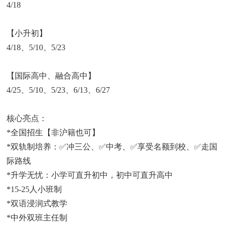
4/18
【小升初】
4/18、5/10、5/23
【国际高中、融合高中】
4/25、5/10、5/23、6/13、6/27
核心亮点：
*全国招生【非沪籍也可】
*双轨制培养：✅冲三公、✅中考、✅享受名额到校、✅走国
际路线
*升学无忧：小学可直升初中，初中可直升高中
*15-25人小班制
*双语浸润式教学
*中外双班主任制